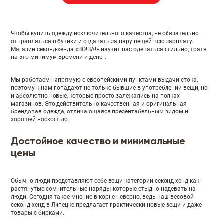
Чтобы купить одежду исключительного качества, не обязательно
отправляться в бутики и отдавать за пару вещей всю зарплату.
Магазин секонд-хенда «ВО!ВА!» научит вас одеваться стильно, тратя
на это минимум времени и денег.
Мы работаем напрямую с европейскими пунктами выдачи стока,
поэтому к нам попадают не только бывшие в употреблении вещи, но
и абсолютно новые, которые просто залежались на полках
магазинов. Это действительно качественная и оригинальная
брендовая одежда, отличающаяся презентабельным видом и
хорошей носкостью.
Достойное качество и минимальные
цены
Обычно люди представляют себе вещи категории секонд-хенд как
растянутые сомнительные наряды, которые стыдно надевать на
люди. Сегодня такое мнение в корне неверно, ведь наш весовой
секонд-хенд в Липецке предлагает практически новые вещи и даже
товары с бирками.