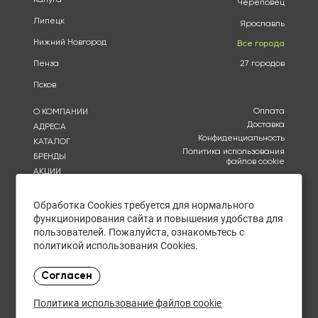
Череповец
Липецк
Ярославль
Нижний Новгород
Все города
Пенза
27 городов
Псков
Оплата
О КОМПАНИИ
Доставка
АДРЕСА
Конфиденциальность
КАТАЛОГ
Политика использования
БРЕНДЫ
файлов cookie
АКЦИИ
Согласие на обработку
КУПИТЬ ОПТОМ
персональных данных
ОТЗЫВЫ
Обработка Cookies требуется для нормального
Политика в отношении
обработки персональных
КОНТАКТЫ
функционирования сайта и повышения удобства для
данных
пользователей. Пожалуйста, ознакомьтесь с
политикой использования Cookies.
Воскресенье -Четверг с
9:00 до 20:00
Согласен
в Пятницу с 9:00 до 19:00
в Субботу 10:00 до 21:00
Политика использование файлов cookie