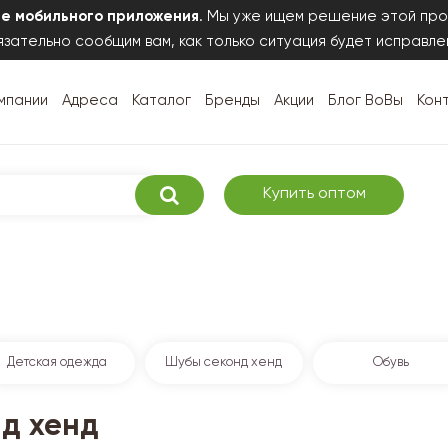
те мобильного приложения
. Мы уже ищем решение этой про
зательно сообщим вам, как только ситуация будет исправле
мпании
Адреса
Каталог
Бренды
Акции
Блог ВоВы
Кон
Купить оптом
Детская одежда
Шубы секонд хенд
Обувь
нд хенд