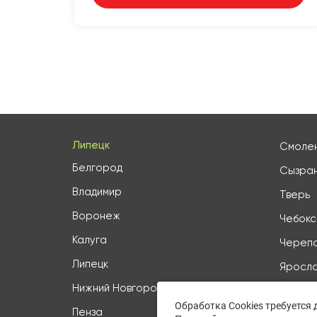
Липецк
Смоле
Белгород
Сызра
Владимир
Тверь
Воронеж
Чебок
Калуга
Череп
Липецк
Яросла
Нижний Новгород
Все го
Обработка Cookies требуется
Пенза
27 гор