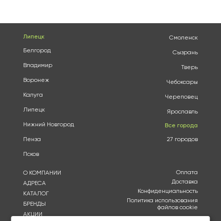
Липецк
Смоленск
Белгород
Сызрань
Владимир
Тверь
Воронеж
Чебоксары
Калуга
Череповец
Липецк
Ярославль
Нижний Новгород
Все города
Пенза
27 городов
Псков
Оплата
О КОМПАНИИ
Доставка
АДРЕСА
Конфиденциальность
КАТАЛОГ
Политика использования
БРЕНДЫ
файлов cookie
АКЦИИ
Согласие на обработку