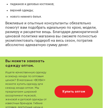
пиджаков и деловых костюмов;
верхней одежды;
нового нижнего белья.
Вежливые и опытные консультанты обязательно
помогут вам подобрать идеальную по крою, модели,
размеру и расцветке вещь. Благодаря демократичной
ценовой политике магазина вы сможете полностью
укомплектовать гардероб на весь сезон, потратив
абсолютно адекватную сумму денег.
Вы можете заказать
одежду оптом.
Ищете качественную одежду
в секонд-хенде по оптовым
ценам? В магазине «ВО!ВА!»
можете купить одежду для
секонд хенда оптом. Мы
Купить оптом
предлагаем широкий
ассортимент мужской,
женской и детской одежды от
известных брендов. Гибкие
условия, доступные цены и