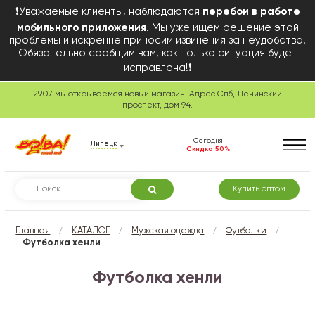
❗Уважаемые клиенты, наблюдаются
перебои в работе
мобильного приложения
. Мы уже ищем решение этой
проблемы и искренне приносим извинения за неудобства.
Обязательно сообщим вам, как только ситуация будет
исправлена!❗
29.07 мы открываемся новый магазин! Адрес Спб, Ленинский
проспект, дом 94.
Сегодня
Липецк
Скидка 50%
Купить оптом
/
/
/
/
Главная
КАТАЛОГ
Мужская одежда
Футболки
Футболка хенли
Футболка хенли