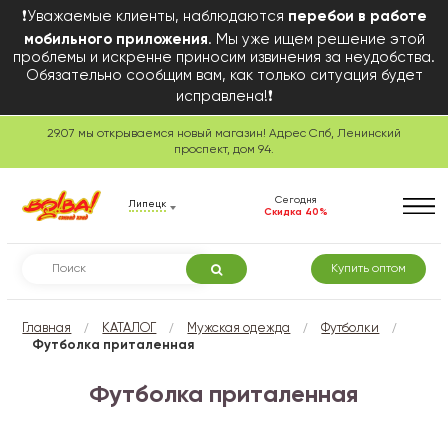
❗Уважаемые клиенты, наблюдаются
перебои в работе
мобильного приложения
. Мы уже ищем решение этой
проблемы и искренне приносим извинения за неудобства.
Обязательно сообщим вам, как только ситуация будет
исправлена!❗
29.07 мы открываемся новый магазин! Адрес Спб, Ленинский
проспект, дом 94.
Сегодня
Липецк
Скидка 40%
Купить оптом
/
/
/
/
Главная
КАТАЛОГ
Мужская одежда
Футболки
Футболка приталенная
Футболка приталенная