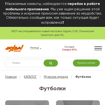
❗Уважаемые клиенты, наблюдаются
перебои в работе
мобильного приложения
. Мы уже ищем решение этой
проблемы и искренне приносим извинения за неудобства.
Обязательно сообщим вам, как только ситуация будет
исправлена!❗
29.07 мы открываемся новый магазин! Адрес Спб, Ленинский
проспект, дом 94.
Сегодня
Липецк
Скидка 50%
Купить оптом
/
/
/
Главная
КАТАЛОГ
Мужская одежда
Футболки
Футболки