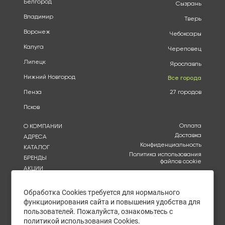
Белгород
Сызрань
Владимир
Тверь
Воронеж
Чебоксары
Калуга
Череповец
Липецк
Ярославль
Нижний Новгород
Все города
Пенза
27 городов
Псков
Оплата
О КОМПАНИИ
Доставка
АДРЕСА
Конфиденциальность
КАТАЛОГ
Политика использования
БРЕНДЫ
файлов cookie
АКЦИИ
Согласие на обработку
КУПИТЬ ОПТОМ
персональных данных
ОТЗЫВЫ
Обработка Cookies требуется для нормального
Политика в отношении
обработки персональных
КОНТАКТЫ
функционирования сайта и повышения удобства для
данных
пользователей. Пожалуйста, ознакомьтесь с
политикой использования Cookies.